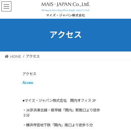
コ
ナ
ン
ビ
テ
ゲ
ン
ー
ツ
シ
アクセス
へ
ョ
ス
ン
キ
に
ッ
移
HOME
アクセス
プ
動
アクセス
Access
●マイズ・ジャパン株式会社 関内オフィス 3F
・JR京浜東北線・根岸線「関内」駅南口より徒歩
３分
・横浜市営地下鉄「関内」南口より徒歩５分